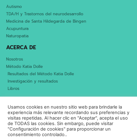
Autismo
TDA/H y Trastornos del neurodesarrollo
Medicina de Santa Hildegarda de Bingen
Acupuntura
Naturopatia
ACERCA DE
Nosotros
Método Katia Dolle
Resultados del Método Katia Dolle
Investigación y resultados
Libros
Aviso legal
Política de privacidad
Cookies
Usamos cookies en nuestro sitio web para brindarle la
Marco ético y profesional
experiencia más relevante recordando sus preferencias y
visitas repetidas. Al hacer clic en "Aceptar", acepta el uso
de TODAS las cookies. Sin embargo, puede visitar
"Configuración de cookies" para proporcionar un
consentimiento controlado..