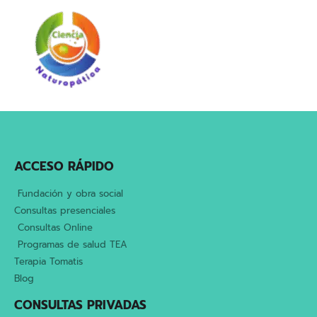
ACCESO RÁPIDO
Fundación y obra social
Consultas presenciales
Consultas Online
Programas de salud TEA
Terapia Tomatis
Blog
CONSULTAS PRIVADAS