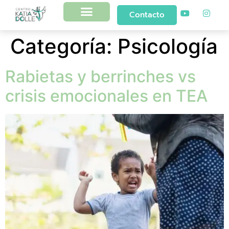
Contacto
Categoría:
Psicología
Rabietas y berrinches vs
crisis emocionales en TEA