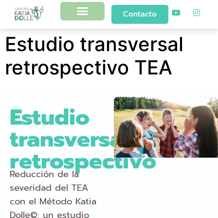
Contacto
Estudio transversal
retrospectivo TEA
Estudio
transversal
retrospectivo
Reducción de la
severidad del TEA
con el Método Katia
Dolle
©
: un estudio