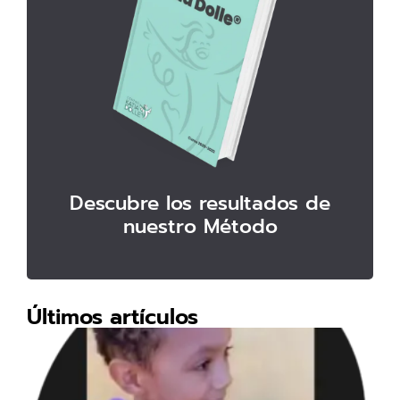
Descubre los resultados de
nuestro Método
Últimos artículos
EL
His
de
ev
TE