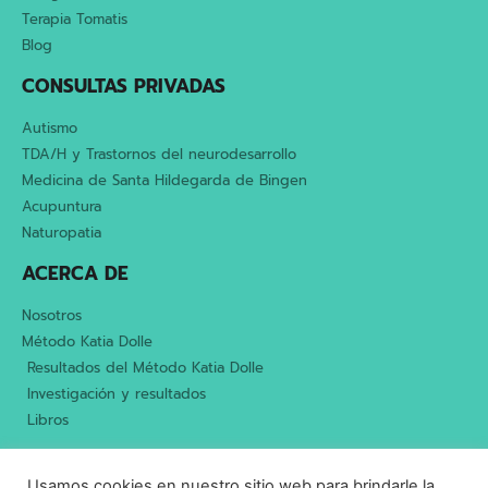
Terapia Tomatis
Blog
CONSULTAS PRIVADAS
Autismo
TDA/H y Trastornos del neurodesarrollo
Medicina de Santa Hildegarda de Bingen
Acupuntura
Naturopatia
ACERCA DE
Nosotros
Método Katia Dolle
Resultados del Método Katia Dolle
Investigación y resultados
Libros
Aviso legal
Política de privacidad
Cookies
Usamos cookies en nuestro sitio web para brindarle la