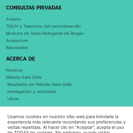
CONSULTAS PRIVADAS
Autismo
TDA/H y Trastornos del neurodesarrollo
Medicina de Santa Hildegarda de Bingen
Acupuntura
Naturopatia
ACERCA DE
Nosotros
Método Katia Dolle
Resultados del Método Katia Dolle
Investigación y resultados
Libros
Aviso legal
Política de privacidad
Cookies
Usamos cookies en nuestro sitio web para brindarle la
Marco ético y profesional
experiencia más relevante recordando sus preferencias y
visitas repetidas. Al hacer clic en "Aceptar", acepta el uso
de TODAS las cookies. Sin embargo, puede visitar