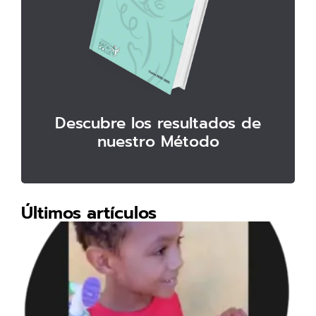
Descubre los resultados de
nuestro Método
Últimos artículos
EL
His
de
ev
TE
me