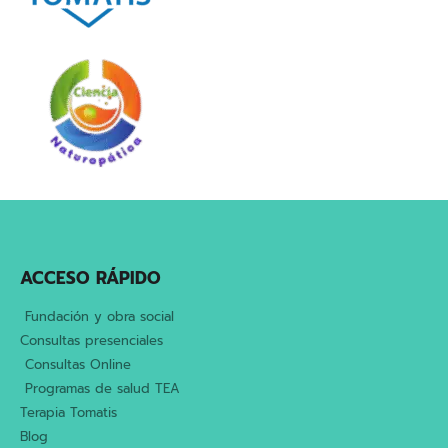
ACCESO RÁPIDO
Fundación y obra social
Consultas presenciales
Consultas Online
Programas de salud TEA
Terapia Tomatis
Blog