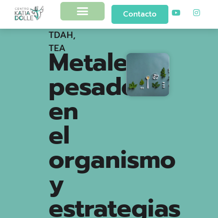
Contacto
TDAH
,
TEA
Metales
pesados
en
el
organismo
y
estrategias