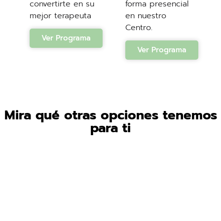
convertirte en su
forma presencial
mejor terapeuta
en nuestro
Centro.
Ver Programa
Ver Programa
Mira qué otras opciones tenemos
para ti
Talleres
Consultas
Cursos
Progr
en