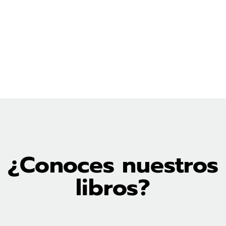
privadas
online
autism
directo
¿Conoces nuestros
libros?