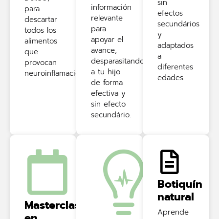
sin
información
para
efectos
relevante
descartar
secundários
para
todos los
y
apoyar el
alimentos
adaptados
avance,
que
a
desparasitando
provocan
diferentes
a tu hijo
neuroinflamación
edades
de forma
efectiva y
sin efecto
secundário.
Botiquín
natural
Masterclass
Aprende
en