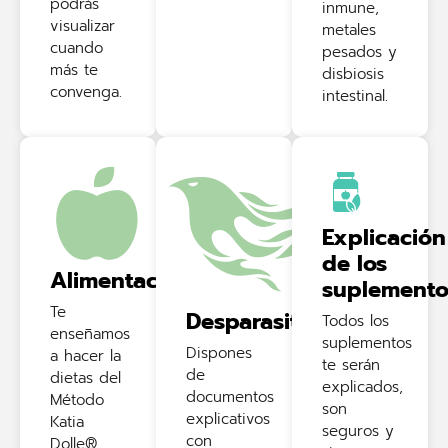
podrás
inmune,
visualizar
metales
cuando
pesados y
más te
disbiosis
convenga.
intestinal.
Explicación
de los
Alimentación
suplemento
Te
Desparasitación
Todos los
enseñamos
suplementos
Dispones
a hacer la
te serán
de
dietas del
explicados,
documentos
Método
son
explicativos
Katia
seguros y
con
Dolle®,