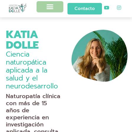
Contacto
KATIA
DOLLE
Ciencia
naturopática
aplicada a la
salud y el
neurodesarrollo
Katia Dolle
Naturopatía clínica
con más de 15
años de
experiencia en
investigación
aplicada, consulta