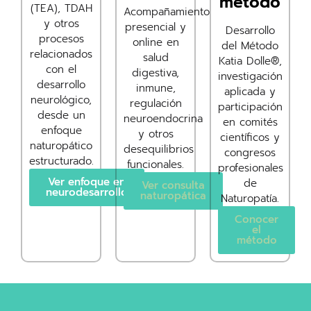
método
(TEA), TDAH
Acompañamiento
y otros
presencial y
Desarrollo
procesos
online en
del Método
relacionados
salud
Katia Dolle®,
con el
digestiva,
investigación
desarrollo
inmune,
aplicada y
neurológico,
regulación
participación
desde un
neuroendocrina
en comités
enfoque
y otros
científicos y
naturopático
desequilibrios
congresos
estructurado.
funcionales.
profesionales
Ver enfoque en
de
Ver consulta
neurodesarrollo
naturopática
Naturopatía.
Conocer
el
método