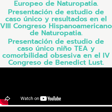
Europeo de Naturopatia.
Presentación de estudio de
caso único y resultados en el
VIII Congreso Hispanoamericano
de Naturopatia.
Presentación de estudio de
caso único niño TEA y
comorbilidad obsesiva en el IV
Congreso de Benedict Lust.