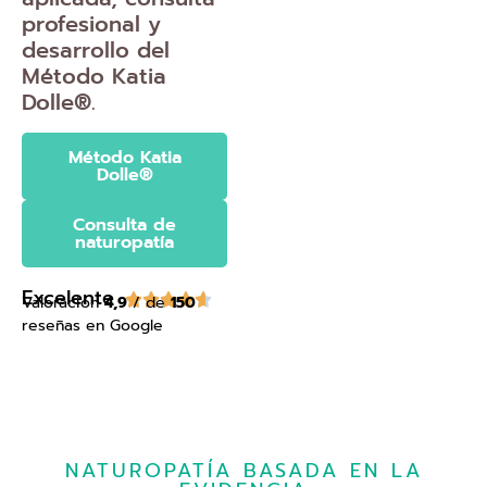
profesional y
desarrollo del
Método Katia
Dolle®.
Método Katia
Dolle®
Consulta de
naturopatía
Excelente





Valoración
4,9
/ de
150
reseñas en Google
NATUROPATÍA BASADA EN LA