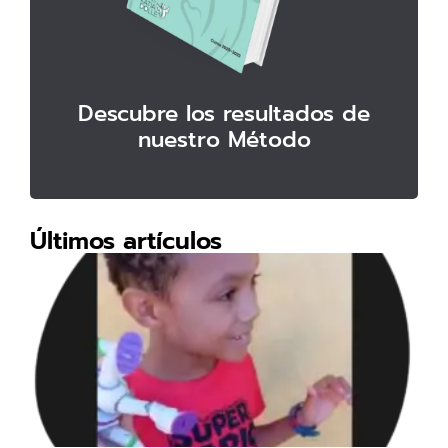
Descubre los resultados de
nuestro Método
Últimos artículos
EL
His
de
ev
TE
me