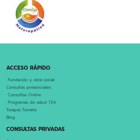
ACCESO RÁPIDO
Fundación y obra social
Consultas presenciales
Consultas Online
Programas de salud TEA
Terapia Tomatis
Blog
CONSULTAS PRIVADAS