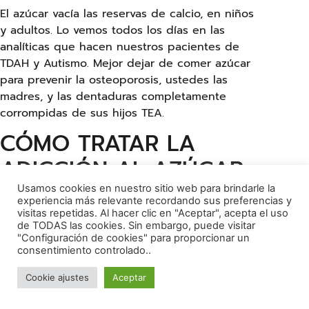
El azúcar vacía las reservas de calcio, en niños
y adultos. Lo vemos todos los días en las
analíticas que hacen nuestros pacientes de
TDAH y Autismo. Mejor dejar de comer azúcar
para prevenir la osteoporosis, ustedes las
madres, y las dentaduras completamente
corrompidas de sus hijos TEA.
CÓMO TRATAR LA
ADICCIÓN AL AZÚCAR
Usamos cookies en nuestro sitio web para brindarle la
experiencia más relevante recordando sus preferencias y
El primer paso es entender y reconocer que su
visitas repetidas. Al hacer clic en "Aceptar", acepta el uso
cuerpo es adicto al azúcar y/o los hidratos de
de TODAS las cookies. Sin embargo, puede visitar
carbono refinados o que usted ha vuelto adicto
"Configuración de cookies" para proporcionar un
consentimiento controlado..
a su hijo permitiendo este tipo de alimentación.
El paciente adulto tiene que entender que no
Cookie ajustes
Aceptar
tiene la culpa, que no es un problema de falta
de voluntad o “portarse mal”, sino que su