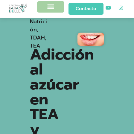
Contacto
Nutrici
ón
,
TDAH
,
TEA
Adicción
al
azúcar
en
TEA
y